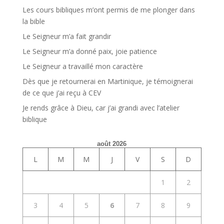
Les cours bibliques m’ont permis de me plonger dans
la bible
Le Seigneur m’a fait grandir
Le Seigneur m’a donné paix, joie patience
Le Seigneur a travaillé mon caractère
Dès que je retournerai en Martinique, je témoignerai
de ce que j’ai reçu à CEV
Je rends grâce à Dieu, car j’ai grandi avec l’atelier
biblique
août 2026
L
M
M
J
V
S
D
1
2
3
4
5
6
7
8
9