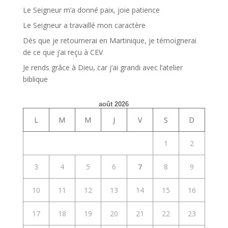
Le Seigneur m’a donné paix, joie patience
Le Seigneur a travaillé mon caractère
Dès que je retournerai en Martinique, je témoignerai
de ce que j’ai reçu à CEV
Je rends grâce à Dieu, car j’ai grandi avec l’atelier
biblique
août 2026
L
M
M
J
V
S
D
1
2
3
4
5
6
7
8
9
10
11
12
13
14
15
16
17
18
19
20
21
22
23