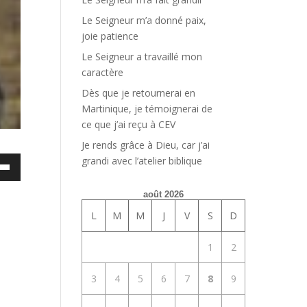
Le Seigneur m’a donné paix,
joie patience
Le Seigneur a travaillé mon
caractère
Dès que je retournerai en
Martinique, je témoignerai de
ce que j’ai reçu à CEV
Je rends grâce à Dieu, car j’ai
grandi avec l’atelier biblique
ez
es
août 2026
bas
L
M
M
J
V
S
D
enter
1
2
uer
3
4
5
6
7
8
9
e.