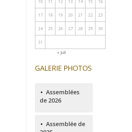
10
11
12
13
14
15
16
enter
17
18
19
20
21
22
23
uer
24
25
26
27
28
29
30
e.
31
« Juil
GALERIE PHOTOS
Assemblées
de 2026
Assemblée de