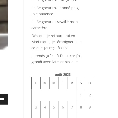
Le Seigneur m’a donné paix,
joie patience
Le Seigneur a travaillé mon
caractère
Dès que je retournerai en
Martinique, je témoignerai de
ce que j’ai reçu à CEV
Je rends grâce à Dieu, car j’ai
grandi avec l’atelier biblique
août 2026
L
M
M
J
V
S
D
1
2
ez
3
4
5
6
7
8
9
es
bas