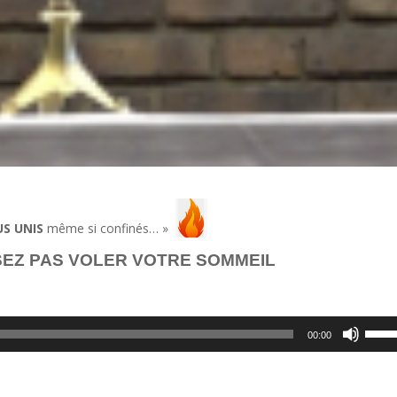
S UNIS
même si confinés… »
SEZ PAS VOLER VOTRE SOMMEIL
Utilis
00:00
les
flèch
haut/