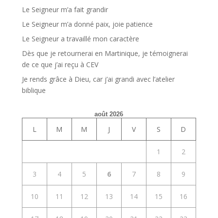
Le Seigneur m’a fait grandir
Le Seigneur m’a donné paix, joie patience
Le Seigneur a travaillé mon caractère
Dès que je retournerai en Martinique, je témoignerai
de ce que j’ai reçu à CEV
Je rends grâce à Dieu, car j’ai grandi avec l’atelier
biblique
août 2026
L
M
M
J
V
S
D
1
2
3
4
5
6
7
8
9
10
11
12
13
14
15
16