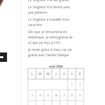
Le Seigneur m’a donné paix,
joie patience
Le Seigneur a travaillé mon
caractère
Dès que je retournerai en
Martinique, je témoignerai de
ce que j’ai reçu à CEV
Je rends grâce à Dieu, car j’ai
grandi avec l’atelier biblique
ez
es
août 2026
bas
L
M
M
J
V
S
D
enter
1
2
uer
3
4
5
6
7
8
9
e.