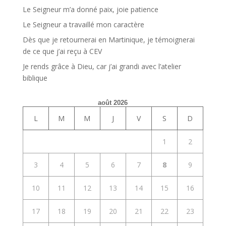
Le Seigneur m’a donné paix, joie patience
Le Seigneur a travaillé mon caractère
Dès que je retournerai en Martinique, je témoignerai
de ce que j’ai reçu à CEV
Je rends grâce à Dieu, car j’ai grandi avec l’atelier
biblique
août 2026
L
M
M
J
V
S
D
1
2
3
4
5
6
7
8
9
10
11
12
13
14
15
16
17
18
19
20
21
22
23