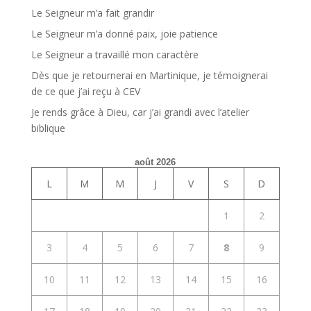
Le Seigneur m’a fait grandir
Le Seigneur m’a donné paix, joie patience
Le Seigneur a travaillé mon caractère
Dès que je retournerai en Martinique, je témoignerai
de ce que j’ai reçu à CEV
Je rends grâce à Dieu, car j’ai grandi avec l’atelier
biblique
août 2026
L
M
M
J
V
S
D
1
2
3
4
5
6
7
8
9
10
11
12
13
14
15
16