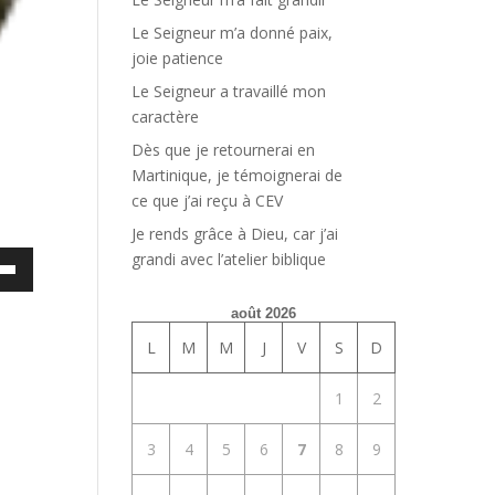
Le Seigneur m’a donné paix,
joie patience
Le Seigneur a travaillé mon
caractère
Dès que je retournerai en
Martinique, je témoignerai de
ce que j’ai reçu à CEV
Je rends grâce à Dieu, car j’ai
grandi avec l’atelier biblique
ez
es
août 2026
bas
L
M
M
J
V
S
D
enter
1
2
uer
3
4
5
6
7
8
9
e.