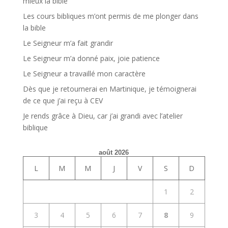
mieux la bible
Les cours bibliques m’ont permis de me plonger dans
la bible
Le Seigneur m’a fait grandir
Le Seigneur m’a donné paix, joie patience
Le Seigneur a travaillé mon caractère
Dès que je retournerai en Martinique, je témoignerai
de ce que j’ai reçu à CEV
Je rends grâce à Dieu, car j’ai grandi avec l’atelier
biblique
août 2026
L
M
M
J
V
S
D
1
2
3
4
5
6
7
8
9