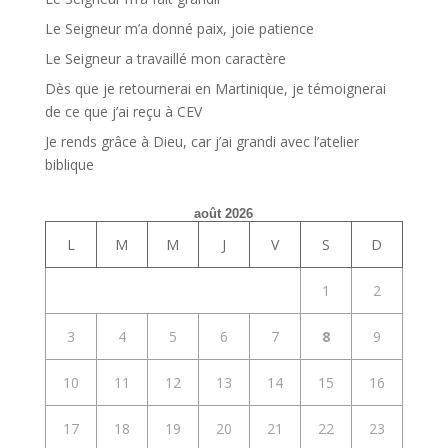
Le Seigneur m’a donné paix, joie patience
Le Seigneur a travaillé mon caractère
Dès que je retournerai en Martinique, je témoignerai
de ce que j’ai reçu à CEV
Je rends grâce à Dieu, car j’ai grandi avec l’atelier
biblique
août 2026
L
M
M
J
V
S
D
1
2
3
4
5
6
7
8
9
10
11
12
13
14
15
16
17
18
19
20
21
22
23