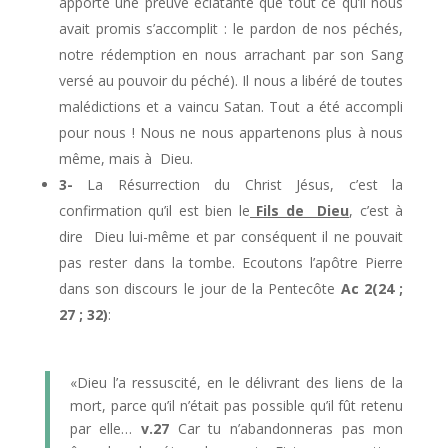
apporte une preuve éclatante que tout ce qu’il nous
avait promis s’accomplit : le pardon de nos péchés,
notre rédemption en nous arrachant par son Sang
versé au pouvoir du péché). Il nous a libéré de toutes
malédictions et a vaincu Satan. Tout a été accompli
pour nous ! Nous ne nous appartenons plus à nous
même, mais à Dieu.
3-
La Résurrection du Christ Jésus, c’est la
confirmation qu’il est bien le
Fils de Dieu
, c’est à
dire Dieu lui-même et par conséquent il ne pouvait
pas rester dans la tombe. Ecoutons l’apôtre Pierre
dans son discours le jour de la Pentecôte
Ac 2(24 ;
27 ; 32)
:
«Dieu l’a ressuscité, en le délivrant des liens de la
mort, parce qu’il n’était pas possible qu’il fût retenu
par elle…
v.27
Car tu n’abandonneras pas mon