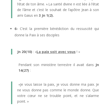
l’état de ton âme. ».La santé divine n est liée à l’état
de l’âme et c’est le souhait de l’apôtre Jean à son
ami Gaius en
3 Jn 1(2).
6-
C’est la première bénédiction du ressuscité qui
donne la Paix à ses disciples
Jn 20(10)
: «
La paix soit avec vous
! »
Pendant son ministère terrestre il avait dans
Jn
14(27)
:
«Je vous laisse la paix, je vous donne ma paix. Je
ne vous donne pas comme le monde donne. Que
votre cœur ne se trouble point, et ne s’alarme
point. »