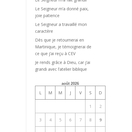
Le Seigneur m’a donné paix,
joie patience
Le Seigneur a travaillé mon
caractère
Dès que je retournerai en
Martinique, je témoignerai de
ce que j’ai reçu à CEV
Je rends grâce à Dieu, car j’ai
grandi avec l’atelier biblique
août 2026
L
M
M
J
V
S
D
1
2
3
4
5
6
7
8
9