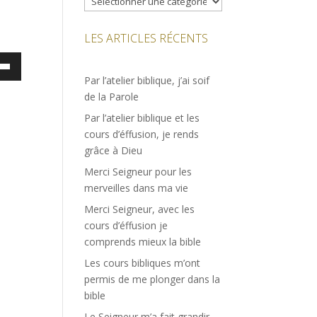
LES ARTICLES RÉCENTS
ez
Par l’atelier biblique, j’ai soif
es
de la Parole
bas
Par l’atelier biblique et les
cours d’éffusion, je rends
enter
grâce à Dieu
Merci Seigneur pour les
uer
merveilles dans ma vie
e.
Merci Seigneur, avec les
cours d’éffusion je
comprends mieux la bible
Les cours bibliques m’ont
permis de me plonger dans la
bible
Le Seigneur m’a fait grandir