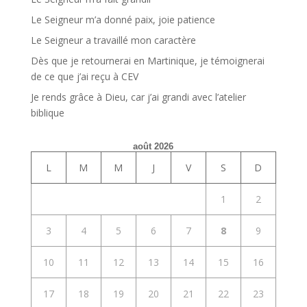
Le Seigneur m’a donné paix, joie patience
Le Seigneur a travaillé mon caractère
Dès que je retournerai en Martinique, je témoignerai
de ce que j’ai reçu à CEV
Je rends grâce à Dieu, car j’ai grandi avec l’atelier
biblique
août 2026
L
M
M
J
V
S
D
1
2
3
4
5
6
7
8
9
10
11
12
13
14
15
16
17
18
19
20
21
22
23