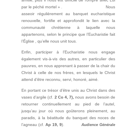
amitié, plus il nous est difficile de rompre avec Lui
par le péché mortel » .
Nous
asseoir régulièrement au banquet eucharistique
renouvelle, fortifie et approfondit le lien avec la
communauté chrétienne à laquelle nous
appartenons, selon le principe que l’Eucharistie fait
l’Église , qu’elle nous unit tous.
Enfin, participer à l’Eucharistie nous engage
également vis-à-vis des autres, en particulier des
pauvres, en nous apprenant à passer de la chair du
Christ à celle de nos frères, en lesquels le Christ
attend d’être reconnu, servi, honoré, aimé.
En portant ce trésor d’être unis au Christ dans des
vases d’argile (cf.
2 Co 4, 7),
nous avons besoin de
retourner continuellement au pied de l’autel,
jusqu’au jour où nous goûterons pleinement, au
paradis, à la béatitude du banquet des noces de
l’agneau (cf.
Ap 19, 9
).
Audience Générale