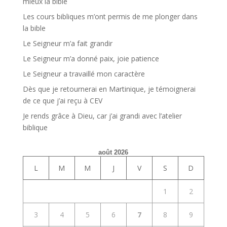
mieux la bible
Les cours bibliques m’ont permis de me plonger dans
la bible
Le Seigneur m’a fait grandir
Le Seigneur m’a donné paix, joie patience
Le Seigneur a travaillé mon caractère
Dès que je retournerai en Martinique, je témoignerai
de ce que j’ai reçu à CEV
Je rends grâce à Dieu, car j’ai grandi avec l’atelier
biblique
août 2026
L
M
M
J
V
S
D
1
2
3
4
5
6
7
8
9