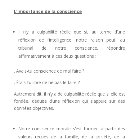
conscience
L’importance de la conscience
Juil 16, 2022
|
LA VIE EN CHRIST
Il n’y a culpabilité réelle que si, au terme d’une
réflexion de l’intelligence, notre raison peut, au
tribunal de notre conscience, répondre
affirmativement à ces deux questions :
. Avais-tu conscience de mal faire ?
. Étais-tu libre de ne pas le faire ?
Autrement dit, il n’y a de culpabilité réelle que si elle est
fondée, déduite d’une réflexion qui s’appuie sur des
données objectives.
Notre conscience morale s’est formée à partir des
valeurs reçues de la famille, de la société, de la