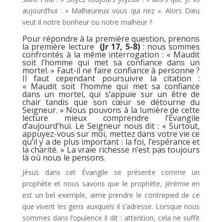
aujourd’hui : « Malheureux vous qui riez ». Alors Dieu
veut il notre bonheur ou notre malheur ?
Pour répondre à la première question, prenons
la première lecture
(Jr 17, 5-8)
: nous sommes
confrontés à la même interrogation : « Maudit
soit l’homme qui met sa confiance dans un
mortel. » Faut-il ne faire confiance à personne ?
Il faut cependant poursuivre la citation :
« Maudit soit l’homme qui met sa confiance
dans un mortel, qui s’appuie sur un être de
chair tandis que son cœur se détourne du
Seigneur. » Nous pouvons à la lumière de cette
lecture mieux comprendre l’Évangile
d’aujourd’hui. Le Seigneur nous dit : « Surtout,
appuyez-vous sur moi, mettez dans votre vie ce
qu’il y a de plus important : la foi, l’espérance et
la charité. » La vraie richesse n’est pas toujours
là où nous le pensons.
Jésus dans cet Évangile se présente comme un
prophète et nous savons que le prophète, Jérémie en
est un bel exemple, aime prendre le contrepied de ce
que vivent les gens auxquels il s’adresse. Lorsque nous
sommes dans l’opulence il dit : attention, cela ne suffit