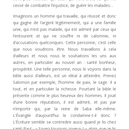
cessé de combattre l’injustice, de guérir les malades…
Imaginons un homme qui travaille, qui réussit et donc
qui gagne de l’argent légitimement, qui a une famille
unie, qui n’est pas malade, qui est admiré par ceux qui
l’entourent et qui ne souffre ni de calomnie, ni
d’accusations quelconques. Cette personne, c’est celle
que nous voudrions être. Nous travaillons à cela
d’ailleurs et nous nous le souhaitons les uns aux
autres, en particulier au nouvel an : santé bonheur,
prospérité. Une telle personne, nous le voyons dans la
bible aussi d’ailleurs, est un idéal à atteindre. Prenez
Salomon par exemple, l’homme de paix, le sage. Il a
tout, et en particulier la richesse. Pourtant la bible le
présente comme le plus heureux des hommes. Il jouit
d’une bonne réputation, il est admiré, et pas par
n’importe qui, par la reine de Saba elle-même.
L’Évangile d’aujourd’hui le condamne-t-il donc ?
L’Écriture semble se contredire aussi quand je lis chez
saint Paul : « Soyez toujours joyeux ! » alors que je lis