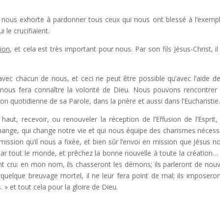
il nous exhorte à pardonner tous ceux qui nous ont blessé à l’exemp
 le crucifiaient.
tion
, et cela est très important pour nous. Par son fils Jésus-Christ, il 
c chacun de nous, et ceci ne peut être possible qu’avec l’aide d
t nous fera connaître la volonté de Dieu. Nous pouvons rencontrer
ion quotidienne de sa Parole, dans la prière et aussi dans l’Eucharisti
ut, recevoir, ou renouveler la réception de l’Effusion de l’Esprit, 
s change, qui change notre vie et qui nous équipe des charismes nécess
 mission qu’il nous a fixée, et bien sûr l’envoi en mission que Jésus n
r tout le monde, et prêchez la bonne nouvelle à toute la création…
t cru: en mon nom, ils chasseront les démons; ils parleront de nouv
nt quelque breuvage mortel, il ne leur fera point de mal; ils imposeron
» et tout cela pour la gloire de Dieu.