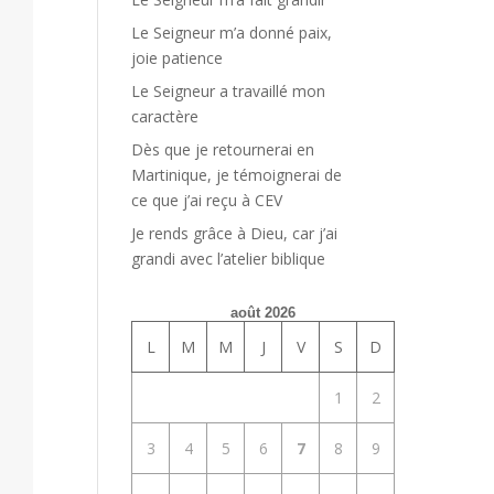
Le Seigneur m’a donné paix,
joie patience
Le Seigneur a travaillé mon
caractère
Dès que je retournerai en
Martinique, je témoignerai de
ce que j’ai reçu à CEV
Je rends grâce à Dieu, car j’ai
grandi avec l’atelier biblique
août 2026
L
M
M
J
V
S
D
1
2
3
4
5
6
7
8
9