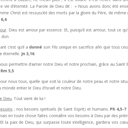
tte vie d’éternité. La Parole de Dieu dit : « Nous avons donc été ense
omme Christ est ressuscité des morts par la gloire du Père, de même
m
6,4
mour
. Dieu est amour par essence. Et, puisqu’il est amour, tout ce qu’il
e don.
ant c’est qu’il a
donné
son Fils unique en sacrifice afin que tous ceu
ie éternelle.
Jn 3,16
.
ous permettre d’aimer notre Dieu et notre prochain, grâce au Saint E
.
Rm 5,5
 pour nous tous, quelle que soit la couleur de notre peau et notre situ
au monde entier le Dieu d’Israël et notre Dieu.
de Dieu
. Tout vient de lui !
besoins
; nos besoins spirituels (le Saint Esprit) et humains.
Ph 4,5-7
mais en toute chose faites connaître vos besoins à Dieu par des prièr
Et la paix de Dieu, qui surpasse toute intelligence, gardera vos cœu