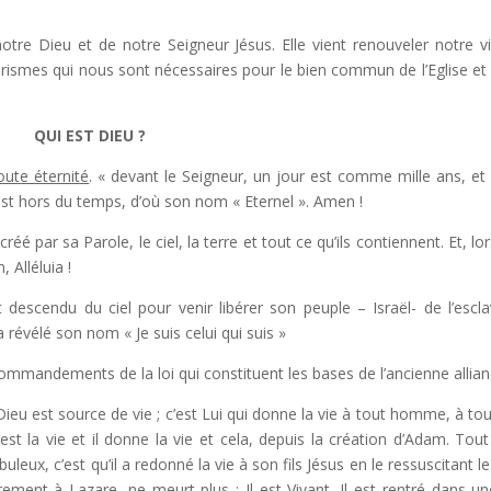
notre Dieu et de notre Seigneur Jésus. Elle vient renouveler notre v
rismes qui nous sont nécessaires pour le bien commun de l’Eglise et
QUI EST DIEU ?
toute éternité
. « devant le Seigneur, un jour est comme mille ans, et 
est hors du temps, d’où son nom « Eternel ». Amen !
créé par sa Parole, le ciel, la terre et tout ce qu’ils contiennent. Et, lor
 Alléluia !
st descendu du ciel pour venir libérer son peuple – Israël- de l’escl
 a révélé son nom « Je suis celui qui suis »
commandements de la loi qui constituent les bases de l’ancienne allian
 Dieu est source de vie ; c’est Lui qui donne la vie à tout homme, à tou
t la vie et il donne la vie et cela, depuis la création d’Adam. Tout
buleux, c’est qu’il a redonné la vie à son fils Jésus en le ressuscitant le
rement à Lazare, ne meurt plus ; Il est Vivant. Il est rentré dans un