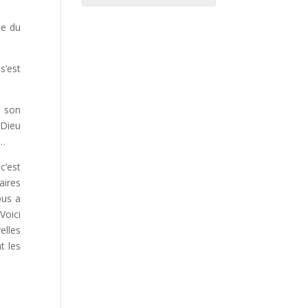
le du
s’est
e son
 Dieu
e…
c’est
aires
ous a
Voici
elles
t les