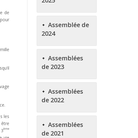
2025
ie de
 pour
Assemblée de
2024
mille
Assemblées
de 2023
squ’il
avage
Assemblées
de 2022
ce.
s les
Assemblées
 être
ème
 3
de 2021
e vie