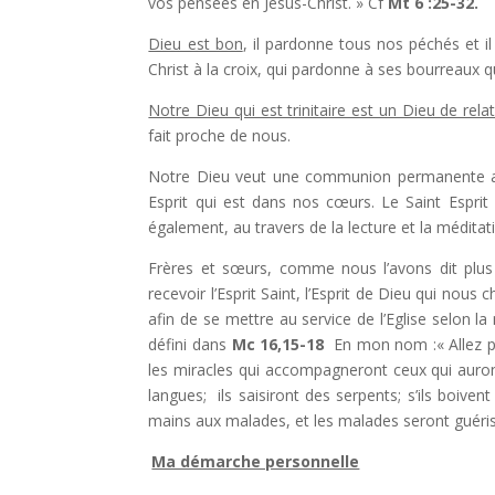
vos pensées en Jésus-Christ. » Cf
Mt 6 :25-32.
Dieu est bon
, il pardonne tous nos péchés et 
Christ à la croix, qui pardonne à ses bourreaux qui
Notre Dieu qui est trinitaire est un Dieu de rela
fait proche de nous.
Notre Dieu veut une communion permanente ave
Esprit qui est dans nos cœurs. Le Saint Espri
également, au travers de la lecture et la méditat
Frères et sœurs, comme nous l’avons dit plus ha
recevoir l’Esprit Saint, l’Esprit de Dieu qui nou
afin de se mettre au service de l’Eglise selon la
défini dans
Mc 16,15-18
En mon nom :« Allez pa
les miracles qui accompagneront ceux qui auron
langues;
ils saisiront des serpents; s’ils boive
mains aux malades, et les malades seront guéris. 
Ma démarche personnelle