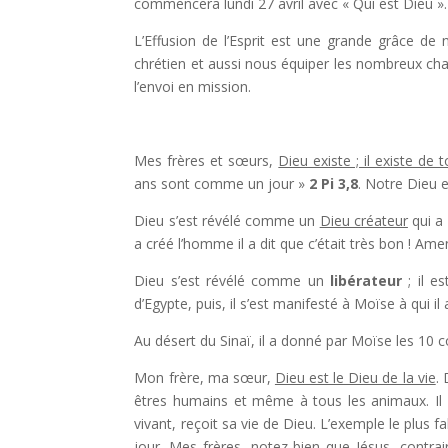
commencera lundi 27 avril avec « Qui est Dieu ».
L’Effusion de l’Esprit est une grande grâce de 
chrétien et aussi nous équiper les nombreux cha
l’envoi en mission.
Mes frères et sœurs,
Dieu existe ; il existe de 
ans sont comme un jour »
2 Pi 3,8
. Notre Dieu 
Dieu s’est révélé comme un
Dieu créateur
qui a 
a créé l’homme il a dit que c’était très bon ! Amen,
Dieu s’est révélé comme un
libérateur
; il e
d’Egypte, puis, il s’est manifesté à Moïse à qui il
Au désert du Sinaï, il a donné par Moïse les 10 
Mon frère, ma sœur,
Dieu est le Dieu de la vie
.
êtres humains et même à tous les animaux. Il es
vivant, reçoit sa vie de Dieu. L’exemple le plus fa
jour. Mes frères, notez bien que Jésus, contrai