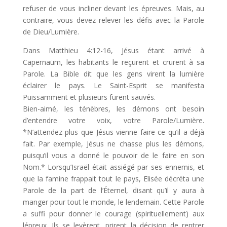
refuser de vous incliner devant les épreuves. Mais, au
contraire, vous devez relever les défis avec la Parole
de Dieu/Lumière.
Dans Matthieu 4:12-16, Jésus étant arrivé à
Capernaüm, les habitants le reçurent et crurent à sa
Parole. La Bible dit que les gens virent la lumière
éclairer le pays. Le Saint-Esprit se manifesta
Puissamment et plusieurs furent sauvés.
Bien-aimé, les ténèbres, les démons ont besoin
d’entendre votre voix, votre Parole/Lumière.
*N’attendez plus que Jésus vienne faire ce qu’il a déjà
fait. Par exemple, Jésus ne chasse plus les démons,
puisqu’il vous a donné le pouvoir de le faire en son
Nom.* Lorsqu’Israël était assiégé par ses ennemis, et
que la famine frappait tout le pays, Elisée décréta une
Parole de la part de l’Éternel, disant qu’il y aura à
manger pour tout le monde, le lendemain. Cette Parole
a suffi pour donner le courage (spirituellement) aux
lépreux. Ils se levèrent, prirent la décision de rentrer