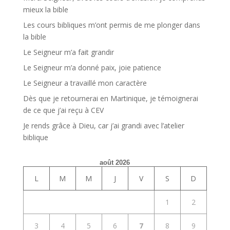
mieux la bible
Les cours bibliques m’ont permis de me plonger dans
la bible
Le Seigneur m’a fait grandir
Le Seigneur m’a donné paix, joie patience
Le Seigneur a travaillé mon caractère
Dès que je retournerai en Martinique, je témoignerai
de ce que j’ai reçu à CEV
Je rends grâce à Dieu, car j’ai grandi avec l’atelier
biblique
août 2026
L
M
M
J
V
S
D
1
2
3
4
5
6
7
8
9