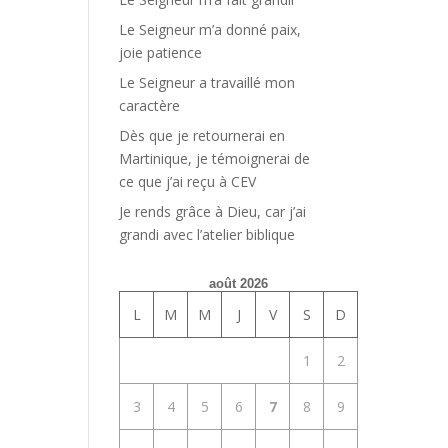
Le Seigneur m’a donné paix,
joie patience
Le Seigneur a travaillé mon
caractère
Dès que je retournerai en
Martinique, je témoignerai de
ce que j’ai reçu à CEV
Je rends grâce à Dieu, car j’ai
grandi avec l’atelier biblique
août 2026
L
M
M
J
V
S
D
1
2
3
4
5
6
7
8
9