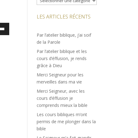
LES ARTICLES RÉCENTS
ez
Par l’atelier biblique, j’ai soif
es
de la Parole
bas
Par l’atelier biblique et les
cours d’éffusion, je rends
enter
grâce à Dieu
Merci Seigneur pour les
uer
merveilles dans ma vie
e.
Merci Seigneur, avec les
cours d’éffusion je
comprends mieux la bible
Les cours bibliques m’ont
permis de me plonger dans la
bible
Le Seigneur m’a fait grandir