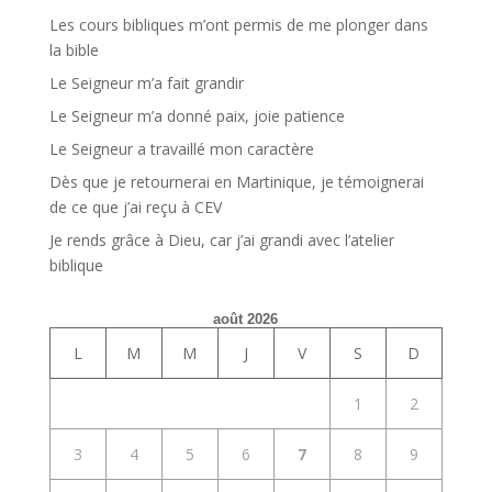
Les cours bibliques m’ont permis de me plonger dans
la bible
Le Seigneur m’a fait grandir
Le Seigneur m’a donné paix, joie patience
Le Seigneur a travaillé mon caractère
Dès que je retournerai en Martinique, je témoignerai
de ce que j’ai reçu à CEV
Je rends grâce à Dieu, car j’ai grandi avec l’atelier
biblique
août 2026
L
M
M
J
V
S
D
1
2
3
4
5
6
7
8
9