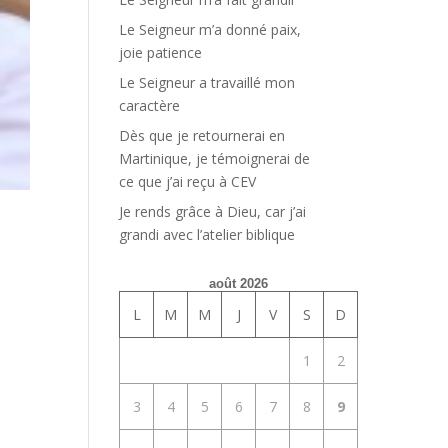
Le Seigneur m’a donné paix,
joie patience
Le Seigneur a travaillé mon
caractère
Dès que je retournerai en
Martinique, je témoignerai de
ce que j’ai reçu à CEV
Je rends grâce à Dieu, car j’ai
grandi avec l’atelier biblique
août 2026
L
M
M
J
V
S
D
1
2
3
4
5
6
7
8
9