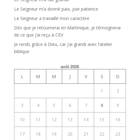
Le Seigneur m’a donné paix, joie patience
Le Seigneur a travaillé mon caractère
Dès que je retournerai en Martinique, je témoignerai
de ce que j’ai reçu à CEV
Je rends grâce à Dieu, car j’ai grandi avec l’atelier
biblique
août 2026
L
M
M
J
V
S
D
1
2
3
4
5
6
7
8
9
10
11
12
13
14
15
16
17
18
19
20
21
22
23